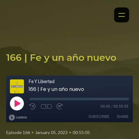
166 | Fe y un año nuevo
Fe Y Libertad
166 | Fe y un año nuevo
1x
00:00
/
00:55:05
SUBSCRIBE
SHARE
•
•
Episode 166
January 05, 2023
00:55:05